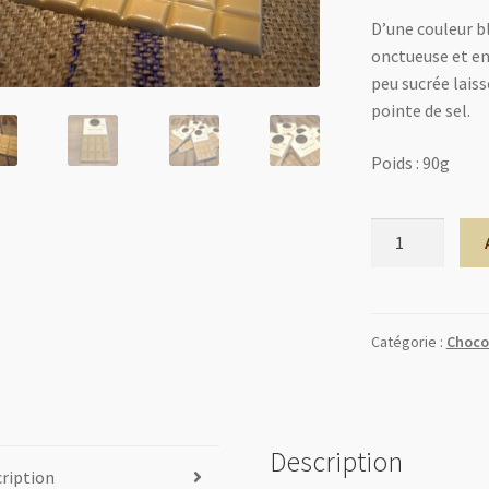
D’une couleur b
onctueuse et en
peu sucrée laiss
pointe de sel.
Poids : 90g
quantité
de
Tablette
Blonde
32
Catégorie :
Choco
%
Description
ription