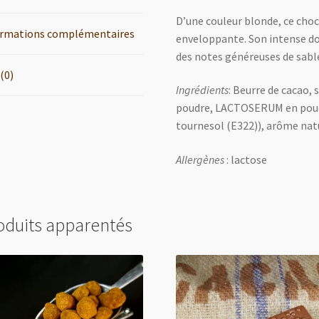
D’une couleur blonde, ce choc
ormations complémentaires
enveloppante. Son intense dou
des notes généreuses de sablé 
 (0)
Ingrédients
: Beurre de cacao,
poudre, LACTOSERUM en poudre
tournesol (E322)), arôme natu
Allergènes
: lactose
oduits apparentés