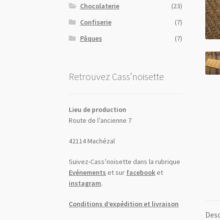
Chocolaterie
(23)
Confiserie
(7)
Pâques
(7)
Retrouvez Cass’noisette
Lieu de production
Route de l’ancienne 7
42114 Machézal
Suivez-Cass’noisette dans la rubrique
Evénements
et sur
facebook
et
instagram
.
Conditions d’expédition et livraison
Desc