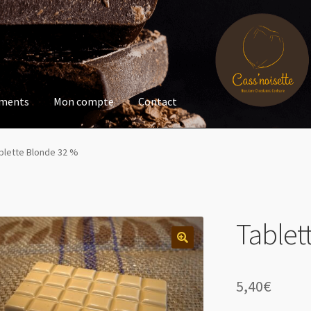
ments
Mon compte
Contact
blette Blonde 32 %
Tablet
5,40
€