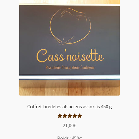
Coffret bredeles alsaciens assortis 450 g
Note
5.00
sur
21,00
€
5
Poids :
450g