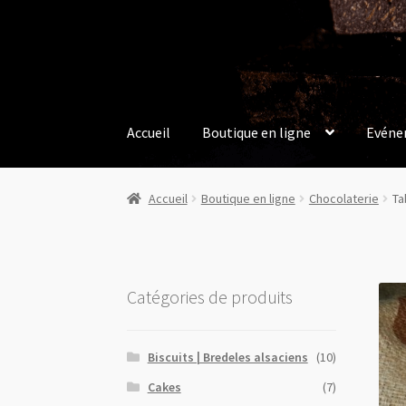
Aller
Aller
à
au
la
contenu
navigation
Accueil
Boutique en ligne
Evéne
Accueil
Boutique en ligne
Chocolaterie
Ta
Catégories de produits
Biscuits | Bredeles alsaciens
(10)
Cakes
(7)