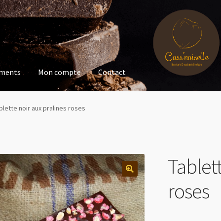
ments
Mon compte
Contact
blette noir aux pralines roses
Tablett
roses