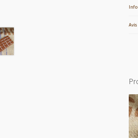
Inf
Avis
Pr