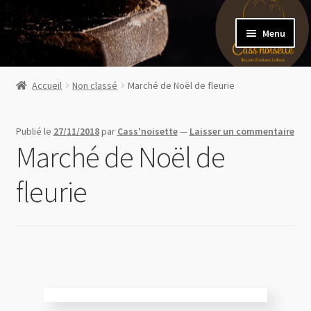
Menu
Accueil
Accueil
Non classé
Marché de Noël de fleurie
Boutique en ligne
Publié le
27/11/2018
par
Cass'noisette
—
Laisser un commentaire
Evénements
Marché de Noël de
Mon compte
fleurie
Contact