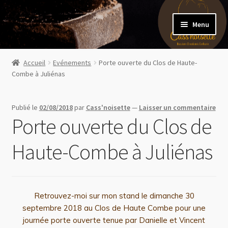
Menu
Accueil
Accueil
Evénements
Porte ouverte du Clos de Haute-
Combe à Juliénas
Boutique en ligne
Evénements
Publié le
02/08/2018
par
Cass'noisette
—
Laisser un commentaire
Porte ouverte du Clos de
Mon compte
Haute-Combe à Juliénas
Contact
Retrouvez-moi sur mon stand le dimanche 30
septembre 2018 au Clos de Haute Combe pour une
journée porte ouverte tenue par Danielle et Vincent